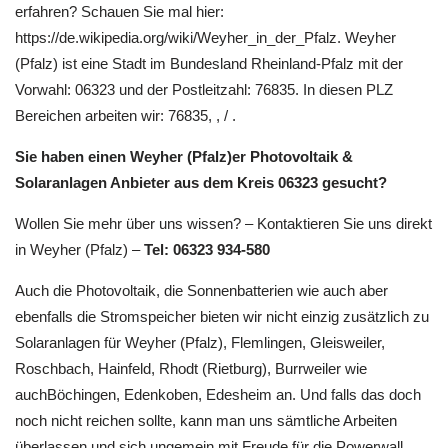
erfahren? Schauen Sie mal hier:
https://de.wikipedia.org/wiki/Weyher_in_der_Pfalz. Weyher
(Pfalz) ist eine Stadt im Bundesland Rheinland-Pfalz mit der
Vorwahl: 06323 und der Postleitzahl: 76835. In diesen PLZ
Bereichen arbeiten wir: 76835, , / .
Sie haben einen Weyher (Pfalz)er Photovoltaik &
Solaranlagen Anbieter aus dem Kreis 06323 gesucht?
Wollen Sie mehr über uns wissen? – Kontaktieren Sie uns direkt
in Weyher (Pfalz) –
Tel: 06323 934-580
Auch die Photovoltaik, die Sonnenbatterien wie auch aber
ebenfalls die Stromspeicher bieten wir nicht einzig zusätzlich zu
Solaranlagen für Weyher (Pfalz), Flemlingen, Gleisweiler,
Roschbach, Hainfeld, Rhodt (Rietburg), Burrweiler wie
auchBöchingen, Edenkoben, Edesheim an. Und falls das doch
noch nicht reichen sollte, kann man uns sämtliche Arbeiten
überlassen und sich ungemein mit Freude für die Powerwall