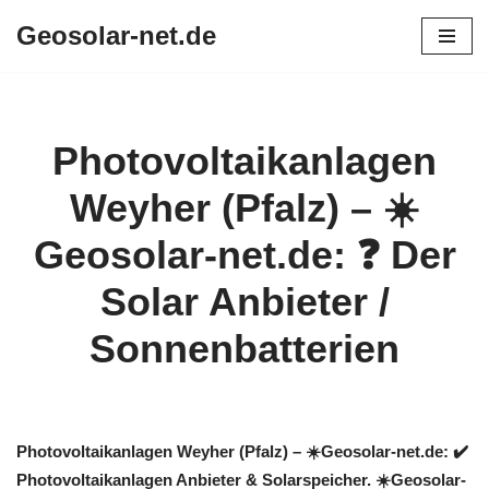
Geosolar-net.de
Zum
Inhalt
springen
Photovoltaikanlagen
Weyher (Pfalz) – ☀️
Geosolar-net.de: ❓️ Der
Solar Anbieter /
Sonnenbatterien
Photovoltaikanlagen Weyher (Pfalz) – ☀️Geosolar-net.de: ✔️
Photovoltaikanlagen Anbieter & Solarspeicher. ☀️Geosolar-