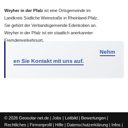
Weyher in der Pfalz
ist eine Ortsgemeinde im
Landkreis Südliche Weinstraße in Rheinland-Pfalz.
Sie gehört der Verbandsgemeinde Edenkoben an.
Weyher in der Pfalz ist ein staatlich anerkannter
Fremdenverkehrsort.
Nehm
en Sie Kontakt mit uns auf.
© 2026 Geosolar-net.de |
Jobs
|
Leitbild
|
Bewertungen
|
Rechtliches
|
Firmenprofil
|
Hilfe
|
Datenschutzerklärung
|
Infos
|