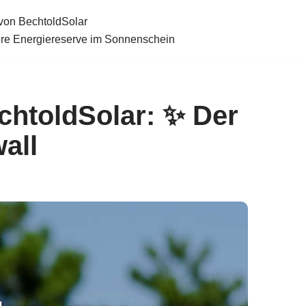
von BechtoldSolar
hre Energiereserve im Sonnenschein
chtoldSolar: ✨ Der
all