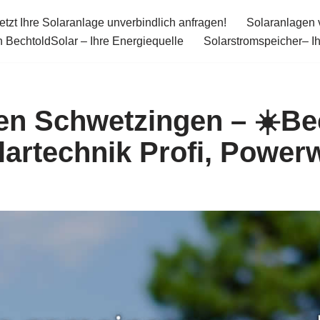
etzt Ihre Solaranlage unverbindlich anfragen!
Solaranlagen 
 BechtoldSolar – Ihre Energiequelle
Solarstromspeicher– I
en Schwetzingen – ☀️Be
lartechnik Profi, Powerw