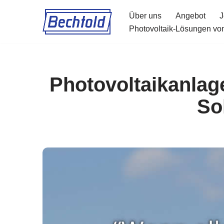
Über uns
Angebot
J
Zum
Photovoltaik-Lösungen von
Inhalt
springen
Photovoltaikanlag
So