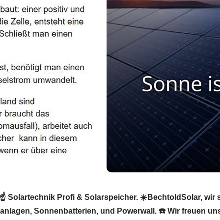
 Solartechnik Profi & Solarspeicher. ☀️BechtoldSolar, wir s
kanlagen, Sonnenbatterien, und Powerwall. ☎️ Wir freuen un