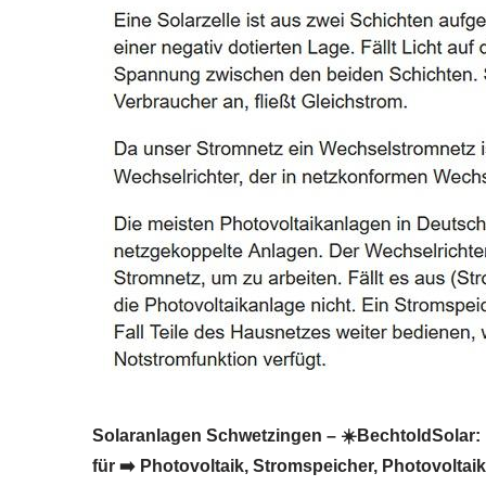
Solaranlagen Schwetzingen – ☀️BechtoldSolar: ☝️
für ➡️ Photovoltaik, Stromspeicher, Photovoltai