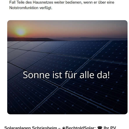
Solaranlagen Schriesheim – ☀️BechtoldSolar: ☎ Ihr PV