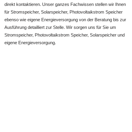
direkt kontaktieren. Unser ganzes Fachwissen stellen wir Ihnen
für Stromspeicher, Solarspeicher, Photovoltaikstrom Speicher
ebenso wie eigene Energieversorgung von der Beratung bis zur
Ausführung detailliert zur Stelle. Wir sorgen uns für Sie um
Stromspeicher, Photovoltaikstrom Speicher, Solarspeicher und
eigene Energieversorgung.
Alles aus einer Hand – Sonnenbatterien aus 69198
Schriesheim
Bei uns ist der ganz genau richtig, wer einen Sonnenbatterien
richtig einbauen möchte. Bei einer persönlichen Bandbreite,
kann der Kunde in diesem Fall aus einem breiten Warenangebot
auswählen. Die Beratung, wie man diese realisieren kann,
gehört genauso hierbei. Alles aus einer Hand bekommen Sie
hier auf Grund der Sonnen Stromspeicher Akkus.
Einen top Photovoltaik &