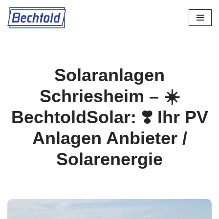
Zum
Inhalt
springen
Solaranlagen
Schriesheim – ☀️
BechtoldSolar: ❣️ Ihr PV
Anlagen Anbieter /
Solarenergie