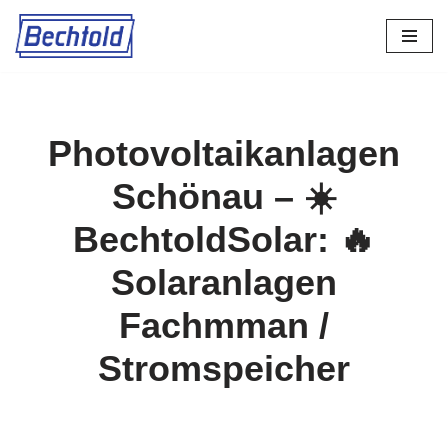
Zum
Inhalt
springen
Photovoltaikanlagen
Schönau – ☀️
BechtoldSolar: 🔥
Solaranlagen
Fachmman /
Stromspeicher