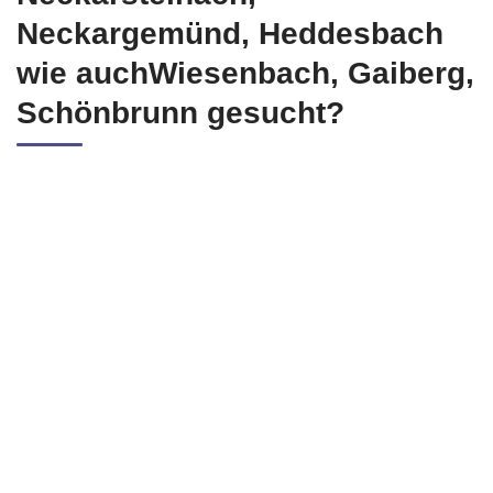
Neckargemünd, Heddesbach
wie auchWiesenbach, Gaiberg,
Schönbrunn gesucht?
Stromspeicher, Solarspeicher, Photovoltaikstrom Speicher,
eigene Energieversorgung
Sonnenbatterien, Solarstromrechner, Dachanlagen,
Photovoltaik Anlagen
TESLA PV Anlagen, Solar-Technik, Wärmepumpen,
erneuerbaren Energien
Photovoltaikanlagen, Stromerzeugung, Photovoltaik
Systeme, Solarzellen
Alles Wissenswertes über