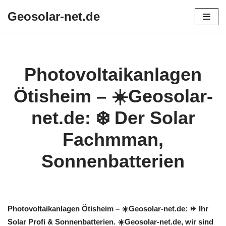
Geosolar-net.de
Zum
Inhalt
springen
Photovoltaikanlagen
Ötisheim – ☀️Geosolar-
net.de: ❄️ Der Solar
Fachmman,
Sonnenbatterien
Photovoltaikanlagen Ötisheim – ☀️Geosolar-net.de: ⏩ Ihr
Solar Profi & Sonnenbatterien. ☀️Geosolar-net.de, wir sind