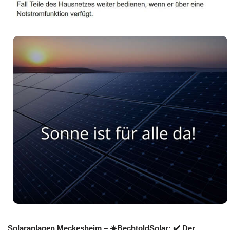
Solaranlagen Meckesheim – ☀️BechtoldSolar: ✔️ Der