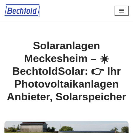
Zum
Inhalt
springen
Solaranlagen
Meckesheim – ☀️
BechtoldSolar: 👉 Ihr
Photovoltaikanlagen
Anbieter, Solarspeicher