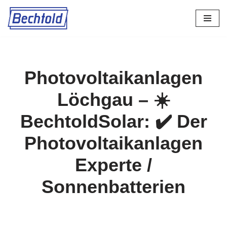
Zum
Inhalt
springen
Photovoltaikanlagen
Löchgau – ☀️
BechtoldSolar: ✔️ Der
Photovoltaikanlagen
Experte /
Sonnenbatterien