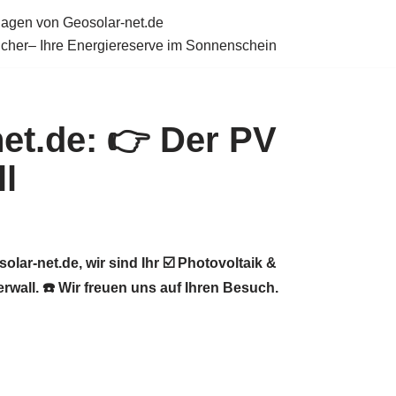
lagen von Geosolar-net.de
icher– Ihre Energiereserve im Sonnenschein
et.de: 👉 Der PV
l
lar-net.de, wir sind Ihr ☑️ Photovoltaik &
wall. ☎️ Wir freuen uns auf Ihren Besuch.