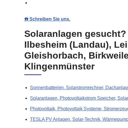
☎️ Schreiben Sie uns.
Solaranlagen gesucht? 
Ilbesheim (Landau), Le
Gleishorbach, Birkweil
Klingenmünster
Sonnenbatterien, Solarstromrechner, Dachanlag
Solaranlagen, Photovoltaikstrom Speicher, Sola
Photovoltaik, Photovoltaik Systeme, Stromerzeu
TESLA PV Anlagen, Solar-Technik, Wärmepump