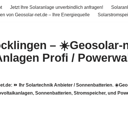
t
Jetzt Ihre Solaranlage unverbindlich anfragen!
Solaran
en von Geosolar-net.de – Ihre Energiequelle
Solarstromspe
cklingen – ☀️Geosolar-n
Anlagen Profi / Powerwal
.de: ⏩ Ihr Solartechnik Anbieter / Sonnenbatterien. ☀️Geoso
ovoltaikanlagen, Sonnenbatterien, Stromspeicher, und Power