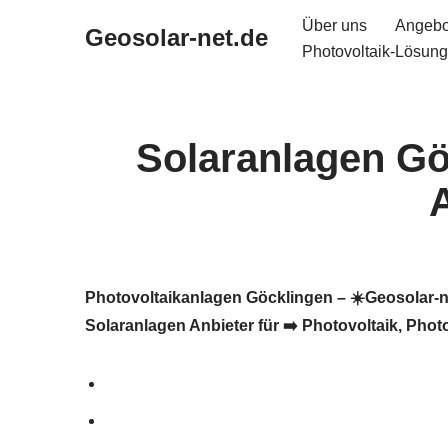
Über uns
Angebo
Geosolar-net.de
Photovoltaik-Lösung
Zum
Inhalt
springen
Solaranlagen Gö
Photovoltaikanlagen Göcklingen – ☀️Geosolar-net
Solaranlagen Anbieter für ➡️ Photovoltaik, Phot