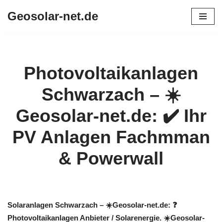
Geosolar-net.de
Zum
Inhalt
springen
Photovoltaikanlagen
Schwarzach – ☀️
Geosolar-net.de: ✔️ Ihr
PV Anlagen Fachmman
& Powerwall
Solaranlagen Schwarzach – ☀️Geosolar-net.de: ❓️
Photovoltaikanlagen Anbieter / Solarenergie. ☀️Geosolar-