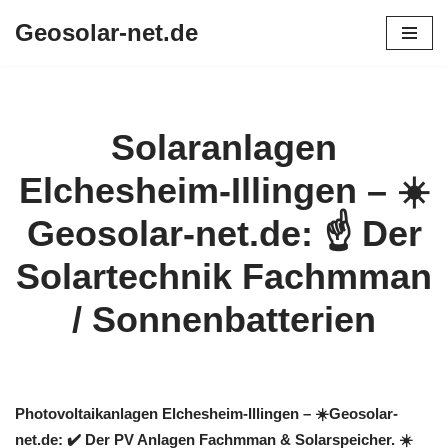
Geosolar-net.de
Zum
Inhalt
springen
Solaranlagen
Elchesheim-Illingen – ☀️
Geosolar-net.de: ☝️ Der
Solartechnik Fachmman
/ Sonnenbatterien
Photovoltaikanlagen Elchesheim-Illingen – ☀️Geosolar-
net.de: ✔️ Der PV Anlagen Fachmman & Solarspeicher. ☀️