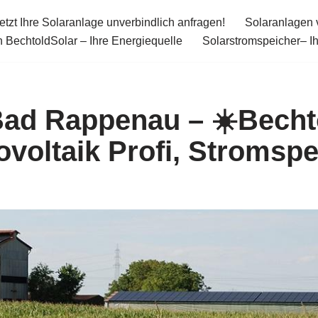
etzt Ihre Solaranlage unverbindlich anfragen!
Solaranlagen 
 BechtoldSolar – Ihre Energiequelle
Solarstromspeicher– I
ad Rappenau – ☀️Bechto
ovoltaik Profi, Stromspe