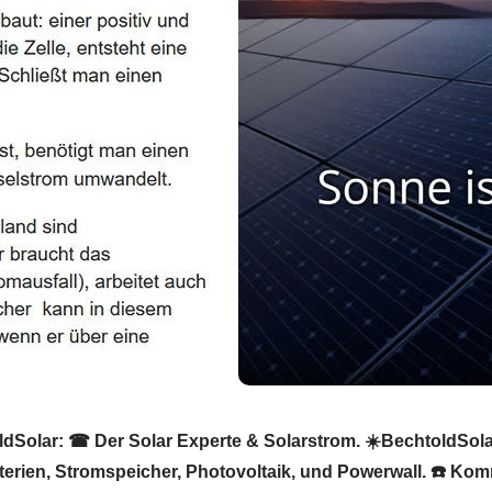
olar: ☎ Der Solar Experte & Solarstrom. ☀️BechtoldSolar, 
terien, Stromspeicher, Photovoltaik, und Powerwall. ☎️ Ko