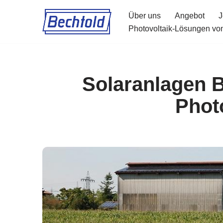
Über uns
Angebot
J
Zum
Photovoltaik-Lösungen von
Inhalt
springen
Solaranlagen B
Phot