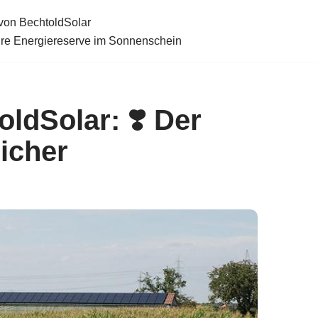
von BechtoldSolar
hre Energiereserve im Sonnenschein
ldSolar: ❣️ Der
icher