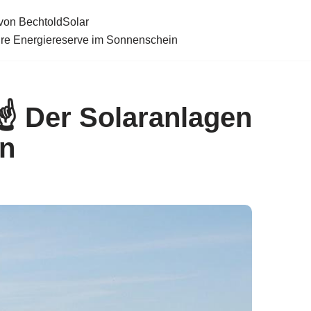
von BechtoldSolar
hre Energiereserve im Sonnenschein
☝️ Der Solaranlagen
en