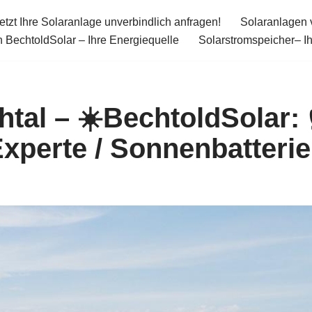
etzt Ihre Solaranlage unverbindlich anfragen!
Solaranlagen 
 BechtoldSolar – Ihre Energiequelle
Solarstromspeicher– I
htal – ☀️BechtoldSolar: 
xperte / Sonnenbatteri