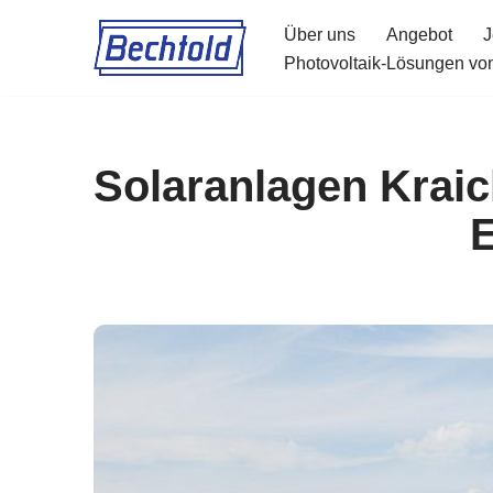
Über uns
Angebot
J
Zum
Photovoltaik-Lösungen von
Inhalt
springen
Solaranlagen Kraic
E