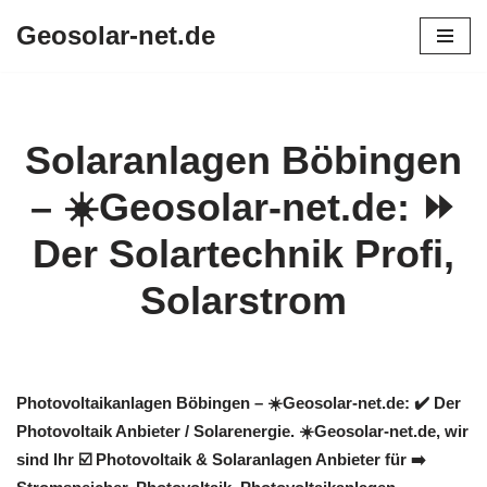
Geosolar-net.de
Zum
Inhalt
springen
Solaranlagen Böbingen
– ☀️Geosolar-net.de: ⏩
Der Solartechnik Profi,
Solarstrom
Photovoltaikanlagen Böbingen – ☀️Geosolar-net.de: ✔️ Der
Photovoltaik Anbieter / Solarenergie. ☀️Geosolar-net.de, wir
sind Ihr ☑️ Photovoltaik & Solaranlagen Anbieter für ➡️