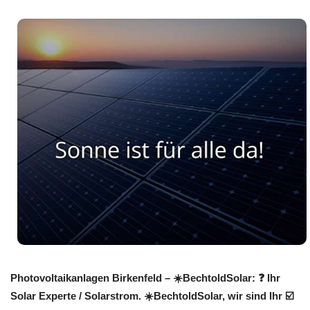
Photovoltaikanlagen Birkenfeld – ☀️BechtoldSolar: ❓️ Ihr
Solar Experte / Solarstrom. ☀️BechtoldSolar, wir sind Ihr ☑️