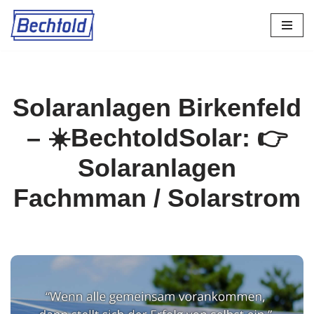
Zum
Inhalt
springen
Solaranlagen Birkenfeld
– ☀️BechtoldSolar: 👉
Solaranlagen
Fachmman / Solarstrom