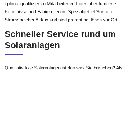
optimal qualifizierten Mitarbeiter verfügen über fundierte
Kenntnisse und Fähigkeiten im Spezialgebiet Sonnen
Stromspeicher Akkus und sind prompt bei Ihnen vor Ort.
Schneller Service rund um
Solaranlagen
Qualitativ tolle Solaranlagen ist das was Sie brauchen? Als
Photovoltaik & Solaranlagen Anbieter führen wir alles rund um
Stromspeicher verlässlich und nach gängigen
Rechtsvorschriften aus. Regelmäßig sind wir auf den
wesentlichen Festivals der Branche vertreten. So können wir
Sie genauso über regelmässige Änderungen informieren und
diese zusammen mit Ihnen verwirklichen. Sie sparen zukünftige
Kosten und sind sodass jederzeit auf dem aktellen Stand!
Wir sind ebenfalls Ihr Solar &