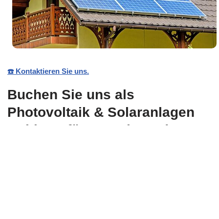
☎️ Kontaktieren Sie uns.
Buchen Sie uns als
Photovoltaik & Solaranlagen
Anbieter für K1en in Bad
Schönborn, Kronau, Ubstadt-
Weiher, Östringen, Malsch,
Sankt Leon-Rot, Forst
undMühlhausen, Hambrücken,
Rauenberg