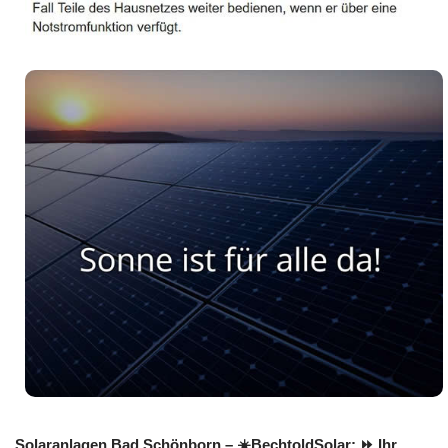
Solaranlagen Bad Schönborn – ☀️BechtoldSolar: ⏩ Ihr