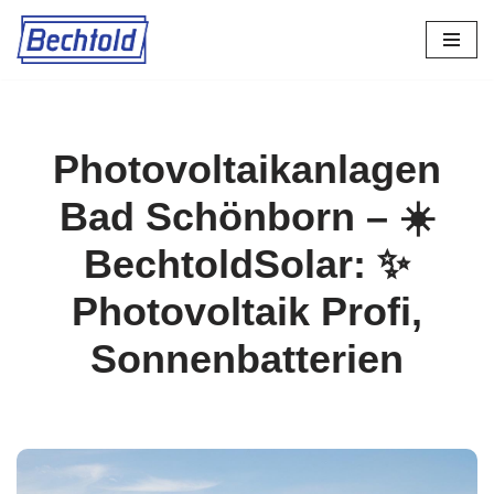
Zum
Inhalt
springen
Photovoltaikanlagen
Bad Schönborn – ☀️
BechtoldSolar: ✨
Photovoltaik Profi,
Sonnenbatterien